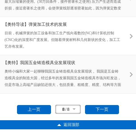
最大压缩量的使用。(30万回条件，接件密著长之使用) 压力产生进而造成
折损，接近密著长之使用，会使弹簧线部逐渐密著如此，因为弹簧定数变
高造成荷重曲线随之生高，近而产生高应力使弹簧断裂，请不要使用超过
30万回。
【奥特导读】弹簧加工技术的发展
目前，机械弹簧的加工设备和加工生产线向着数控(NC)和计算机控制
(CNC)化的深度和广度发展。但随着弹簧材料和几何新状的变化，加工工
艺亦有发展。
【奥特】我国五金铸造模具业发展现状
奥特小编和大家一起聊聊我国五金铸造模具业发展现状 。我国是五金铸
造模具业的制造大国，经过多年的发展我国五金铸造模具市场兴旺发达，
但是市场上高端产品缺陷还很大，包括质量、粗糙度、精度、结构等方面
都和国际高端产品有不小的差距。
8
/
8
上一页
下一页
返回顶部